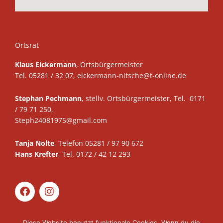
Ortsrat
Klaus Eickermann
, Ortsbürgermeister
Tel. 05281 / 32 07,
eickermann-nitsche@t-online.de
Stephan Pechmann
, stellv. Ortsbürgermeister, Tel. 0171
/ 79 71 250,
Steph24081975@gmail.com
Tanja Nolte
, Telefon 05281 / 97 90 672
Hans Krefter
, Tel. 0172 / 42 12 293
F
I
a
n
c
s
e
t
Diese Website benutzt funktionale Cookies. Wenn du die