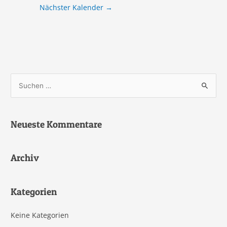
Nächster Kalender
→
S
u
c
Neueste Kommentare
h
e
n
Archiv
n
a
Kategorien
c
h
Keine Kategorien
: